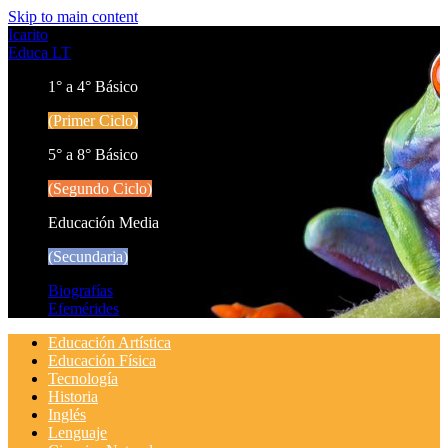
Skip to main content
Icarito
Educa LT
1° a 4° Básico
(Primer Ciclo)
5° a 8° Básico
(Segundo Ciclo)
Educación Media
(Secundaria)
Biografías
Efemérides
Educación Artística
Educación Física
Tecnología
Historia
Inglés
Lenguaje