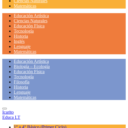
Ciencias Naturales
Matemáticas
Educación Artística
Ciencias Naturales
Educación Física
Tecnología
Historia
Inglés
Lenguaje
Matemáticas
Educación Artística
Biología – Ecología
Educación Física
Tecnología
Filosofía
Historia
Lenguaje
Matemáticas
Icarito
Educa LT
1° a 4° Básico
(Primer Ciclo)