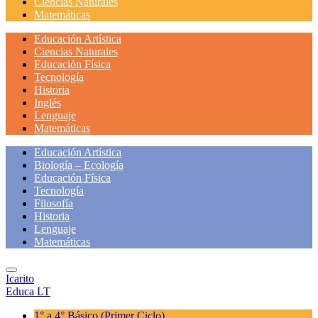
Ciencias Naturales
Matemáticas
Educación Artística
Ciencias Naturales
Educación Física
Tecnología
Historia
Inglés
Lenguaje
Matemáticas
Educación Artística
Biología – Ecología
Educación Física
Tecnología
Filosofía
Historia
Lenguaje
Matemáticas
Icarito
Educa LT
1° a 4° Básico
(Primer Ciclo)