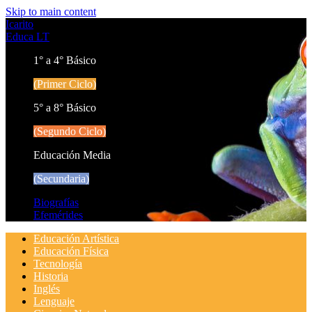
Skip to main content
Icarito
Educa LT
1° a 4° Básico
(Primer Ciclo)
5° a 8° Básico
(Segundo Ciclo)
Educación Media
(Secundaria)
Biografías
Efemérides
Educación Artística
Educación Física
Tecnología
Historia
Inglés
Lenguaje