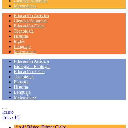
Ciencias Naturales
Matemáticas
Educación Artística
Ciencias Naturales
Educación Física
Tecnología
Historia
Inglés
Lenguaje
Matemáticas
Educación Artística
Biología – Ecología
Educación Física
Tecnología
Filosofía
Historia
Lenguaje
Matemáticas
Icarito
Educa LT
1° a 4° Básico
(Primer Ciclo)