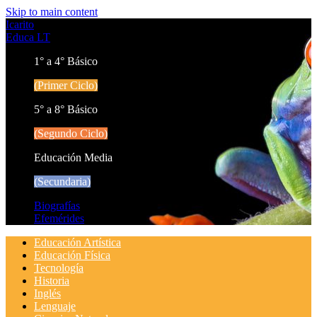
Skip to main content
Icarito
Educa LT
1° a 4° Básico
(Primer Ciclo)
5° a 8° Básico
(Segundo Ciclo)
Educación Media
(Secundaria)
Biografías
Efemérides
Educación Artística
Educación Física
Tecnología
Historia
Inglés
Lenguaje