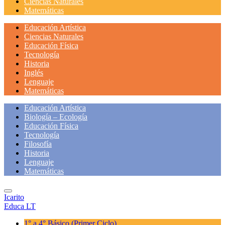
Ciencias Naturales
Matemáticas
Educación Artística
Ciencias Naturales
Educación Física
Tecnología
Historia
Inglés
Lenguaje
Matemáticas
Educación Artística
Biología – Ecología
Educación Física
Tecnología
Filosofía
Historia
Lenguaje
Matemáticas
Icarito
Educa LT
1° a 4° Básico
(Primer Ciclo)