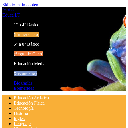
Skip to main content
Icarito
Educa LT
1° a 4° Básico
(Primer Ciclo)
5° a 8° Básico
(Segundo Ciclo)
Educación Media
(Secundaria)
Biografías
Efemérides
Educación Artística
Educación Física
Tecnología
Historia
Inglés
Lenguaje