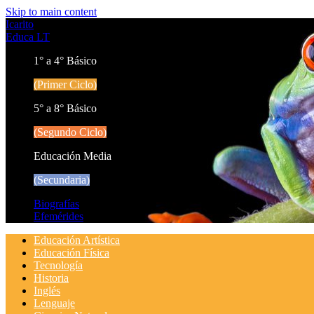
Skip to main content
Icarito
Educa LT
1° a 4° Básico
(Primer Ciclo)
5° a 8° Básico
(Segundo Ciclo)
Educación Media
(Secundaria)
Biografías
Efemérides
Educación Artística
Educación Física
Tecnología
Historia
Inglés
Lenguaje