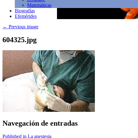
Matemáticas
Biografías
Efemérides
←
Previous image
604325.jpg
Navegación de entradas
Published in La anestesia