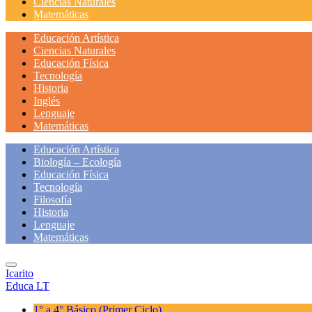
Ciencias Naturales
Matemáticas
Educación Artística
Ciencias Naturales
Educación Física
Tecnología
Historia
Inglés
Lenguaje
Matemáticas
Educación Artística
Biología – Ecología
Educación Física
Tecnología
Filosofía
Historia
Lenguaje
Matemáticas
Icarito
Educa LT
1° a 4° Básico
(Primer Ciclo)