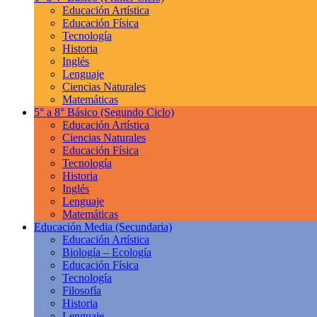
Educación Artística
Educación Física
Tecnología
Historia
Inglés
Lenguaje
Ciencias Naturales
Matemáticas
5° a 8° Básico
(Segundo Ciclo)
Educación Artística
Ciencias Naturales
Educación Física
Tecnología
Historia
Inglés
Lenguaje
Matemáticas
Educación Media
(Secundaria)
Educación Artística
Biología – Ecología
Educación Física
Tecnología
Filosofía
Historia
Lenguaje