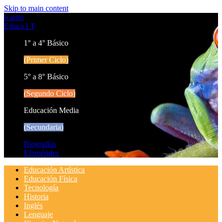
Skip to main content
Icarito
Educa LT
1° a 4° Básico
(Primer Ciclo)
5° a 8° Básico
(Segundo Ciclo)
Educación Media
(Secundaria)
Biografías
Efemérides
Educación Artística
Educación Física
Tecnología
Historia
Inglés
Lenguaje