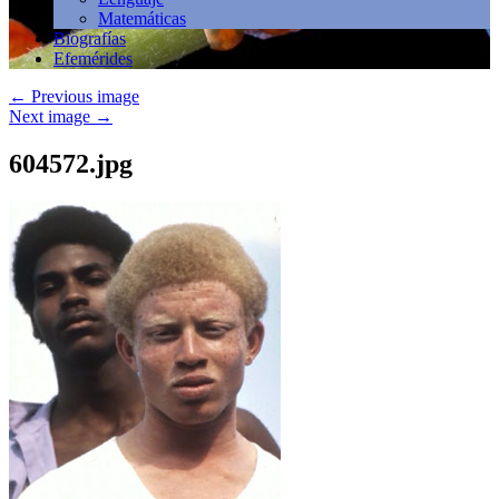
Matemáticas
Biografías
Efemérides
←
Previous image
Next image
→
604572.jpg