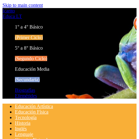
Skip to main content
Icarito
Educa LT
1° a 4° Básico
(Primer Ciclo)
5° a 8° Básico
(Segundo Ciclo)
Educación Media
(Secundaria)
Biografías
Efemérides
Educación Artística
Educación Física
Tecnología
Historia
Inglés
Lenguaje