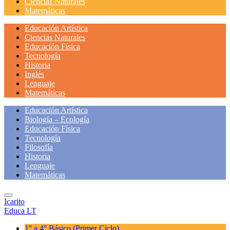
Ciencias Naturales
Matemáticas
Educación Artística
Ciencias Naturales
Educación Física
Tecnología
Historia
Inglés
Lenguaje
Matemáticas
Educación Artística
Biología – Ecología
Educación Física
Tecnología
Filosofía
Historia
Lenguaje
Matemáticas
Icarito
Educa LT
1° a 4° Básico
(Primer Ciclo)