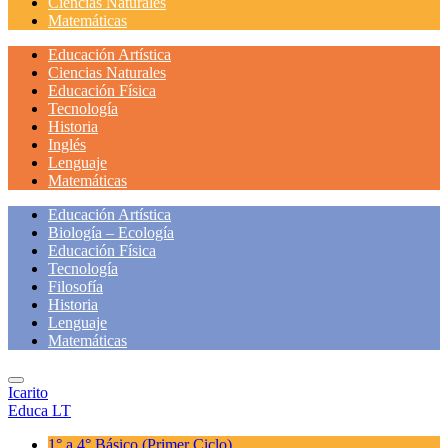
Ciencias Naturales
Matemáticas
Educación Artística
Ciencias Naturales
Educación Física
Tecnología
Historia
Inglés
Lenguaje
Matemáticas
Educación Artística
Biología – Ecología
Educación Física
Tecnología
Filosofía
Historia
Lenguaje
Matemáticas
Icarito
Educa LT
1° a 4° Básico
(Primer Ciclo)