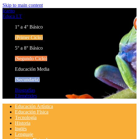
Skip to main content
Icarito
Educa LT
1° a 4° Básico
(Primer Ciclo)
5° a 8° Básico
(Segundo Ciclo)
Educación Media
(Secundaria)
Biografías
Efemérides
Educación Artística
Educación Física
Tecnología
Historia
Inglés
Lenguaje