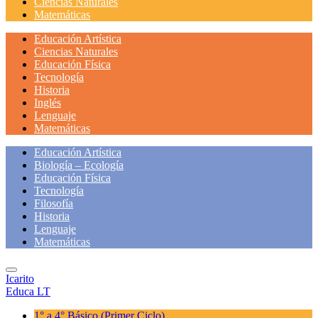
Ciencias Naturales
Matemáticas
Educación Artística
Ciencias Naturales
Educación Física
Tecnología
Historia
Inglés
Lenguaje
Matemáticas
Educación Artística
Biología – Ecología
Educación Física
Tecnología
Filosofía
Historia
Lenguaje
Matemáticas
Icarito
Educa LT
1° a 4° Básico
(Primer Ciclo)