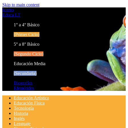
Skip to main content
Icarito
Educa LT
1° a 4° Básico
(Primer Ciclo)
5° a 8° Básico
(Segundo Ciclo)
Educación Media
(Secundaria)
Biografías
Efemérides
Educación Artística
Educación Física
Tecnología
Historia
Inglés
Lenguaje