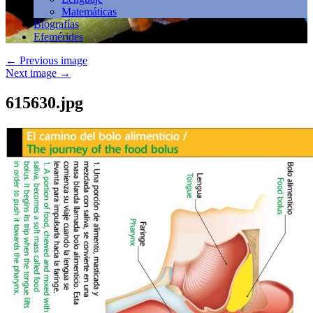
Matemáticas
Biografías
Efemérides
←
Previous image
Next image
→
615630.jpg