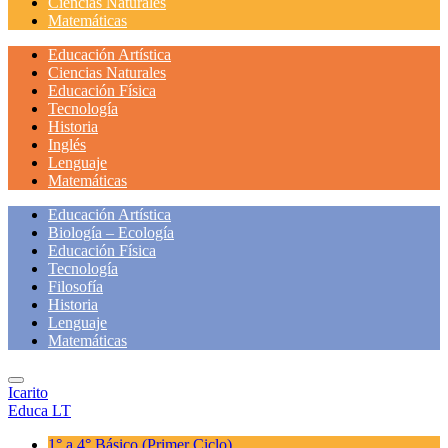
Ciencias Naturales
Matemáticas
Educación Artística
Ciencias Naturales
Educación Física
Tecnología
Historia
Inglés
Lenguaje
Matemáticas
Educación Artística
Biología – Ecología
Educación Física
Tecnología
Filosofía
Historia
Lenguaje
Matemáticas
Icarito
Educa LT
1° a 4° Básico
(Primer Ciclo)