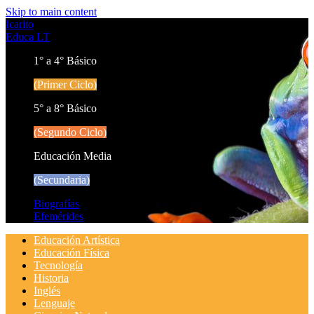
Skip to main content
Icarito
Educa LT
1° a 4° Básico
(Primer Ciclo)
5° a 8° Básico
(Segundo Ciclo)
Educación Media
(Secundaria)
Biografías
Efemérides
Educación Artística
Educación Física
Tecnología
Historia
Inglés
Lenguaje