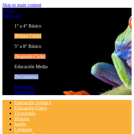
Skip to main content
Icarito
Educa LT
1° a 4° Básico
(Primer Ciclo)
5° a 8° Básico
(Segundo Ciclo)
Educación Media
(Secundaria)
Biografías
Efemérides
Educación Artística
Educación Física
Tecnología
Historia
Inglés
Lenguaje