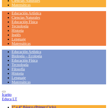
Ciencias Naturales
Matemáticas
Educación Artística
Ciencias Naturales
Educación Física
Tecnología
Historia
Inglés
Lenguaje
Matemáticas
Educación Artística
Biología – Ecología
Educación Física
Tecnología
Filosofía
Historia
Lenguaje
Matemáticas
Icarito
Educa LT
1° a 4° Básico
(Primer Ciclo)