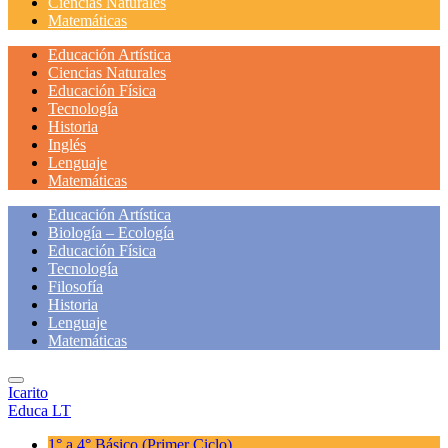
Ciencias Naturales
Matemáticas
Educación Artística
Ciencias Naturales
Educación Física
Tecnología
Historia
Inglés
Lenguaje
Matemáticas
Educación Artística
Biología – Ecología
Educación Física
Tecnología
Filosofía
Historia
Lenguaje
Matemáticas
Icarito
Educa LT
1° a 4° Básico
(Primer Ciclo)