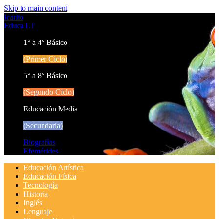
Skip to main content
Icarito
Educa LT
1° a 4° Básico
(Primer Ciclo)
5° a 8° Básico
(Segundo Ciclo)
Educación Media
(Secundaria)
Biografías
Efemérides
Educación Artística
Educación Física
Tecnología
Historia
Inglés
Lenguaje