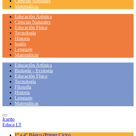
Ciencias Naturales
Matemáticas
Educación Artística
Ciencias Naturales
Educación Física
Tecnología
Historia
Inglés
Lenguaje
Matemáticas
Educación Artística
Biología – Ecología
Educación Física
Tecnología
Filosofía
Historia
Lenguaje
Matemáticas
Icarito
Educa LT
1° a 4° Básico
(Primer Ciclo)