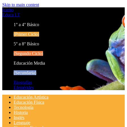
Skip to main content
Icarito
Educa LT
1° a 4° Básico
(Primer Ciclo)
5° a 8° Básico
(Segundo Ciclo)
Educación Media
(Secundaria)
Biografías
Efemérides
Educación Artística
Educación Física
Tecnología
Historia
Inglés
Lenguaje