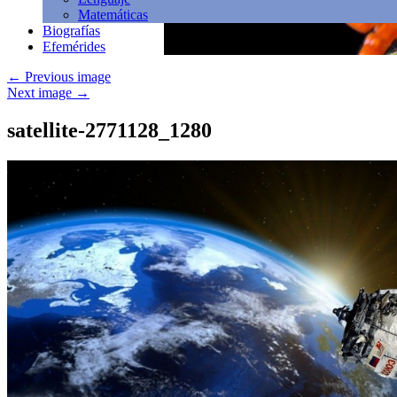
Matemáticas
Biografías
Efemérides
←
Previous image
Next image
→
satellite-2771128_1280