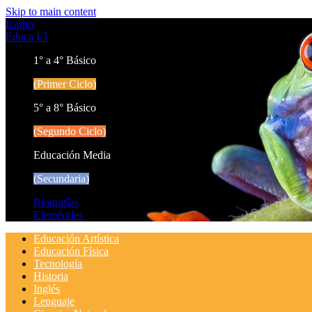
Skip to main content
Icarito
Educa LT
1° a 4° Básico
(Primer Ciclo)
5° a 8° Básico
(Segundo Ciclo)
Educación Media
(Secundaria)
Biografías
Efemérides
Educación Artística
Educación Física
Tecnología
Historia
Inglés
Lenguaje