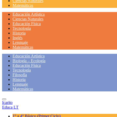
Ciencias Naturales
Matemáticas
Educación Artística
Ciencias Naturales
Educación Física
Tecnología
Historia
Inglés
Lenguaje
Matemáticas
Educación Artística
Biología – Ecología
Educación Física
Tecnología
Filosofía
Historia
Lenguaje
Matemáticas
Icarito
Educa LT
1° a 4° Básico
(Primer Ciclo)