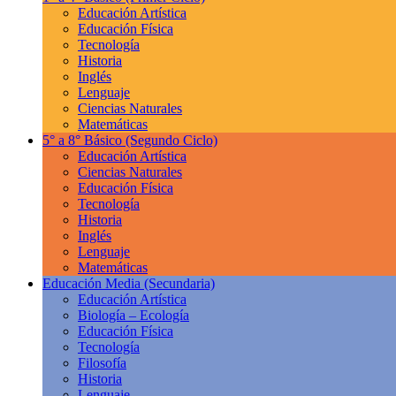
Educación Artística
Educación Física
Tecnología
Historia
Inglés
Lenguaje
Ciencias Naturales
Matemáticas
5° a 8° Básico
(Segundo Ciclo)
Educación Artística
Ciencias Naturales
Educación Física
Tecnología
Historia
Inglés
Lenguaje
Matemáticas
Educación Media
(Secundaria)
Educación Artística
Biología – Ecología
Educación Física
Tecnología
Filosofía
Historia
Lenguaje