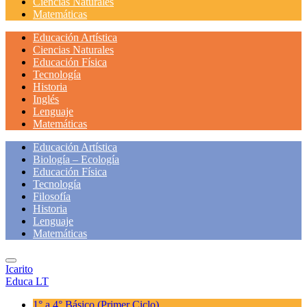
Ciencias Naturales
Matemáticas
Educación Artística
Ciencias Naturales
Educación Física
Tecnología
Historia
Inglés
Lenguaje
Matemáticas
Educación Artística
Biología – Ecología
Educación Física
Tecnología
Filosofía
Historia
Lenguaje
Matemáticas
Icarito
Educa LT
1° a 4° Básico
(Primer Ciclo)