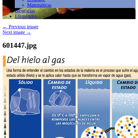
Matemáticas
Biografías
Efemérides
←
Previous image
Next image
→
601447.jpg