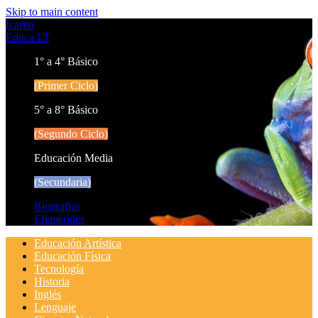
Skip to main content
Icarito
Educa LT
1° a 4° Básico
(Primer Ciclo)
5° a 8° Básico
(Segundo Ciclo)
Educación Media
(Secundaria)
Biografías
Efemérides
Educación Artística
Educación Física
Tecnología
Historia
Inglés
Lenguaje