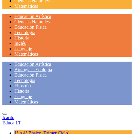
Ciencias Naturales
Matemáticas
Educación Artística
Ciencias Naturales
Educación Física
Tecnología
Historia
Inglés
Lenguaje
Matemáticas
Educación Artística
Biología – Ecología
Educación Física
Tecnología
Filosofía
Historia
Lenguaje
Matemáticas
Icarito
Educa LT
1° a 4° Básico
(Primer Ciclo)