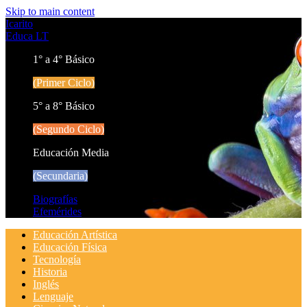
Skip to main content
Icarito
Educa LT
1° a 4° Básico
(Primer Ciclo)
5° a 8° Básico
(Segundo Ciclo)
Educación Media
(Secundaria)
Biografías
Efemérides
Educación Artística
Educación Física
Tecnología
Historia
Inglés
Lenguaje