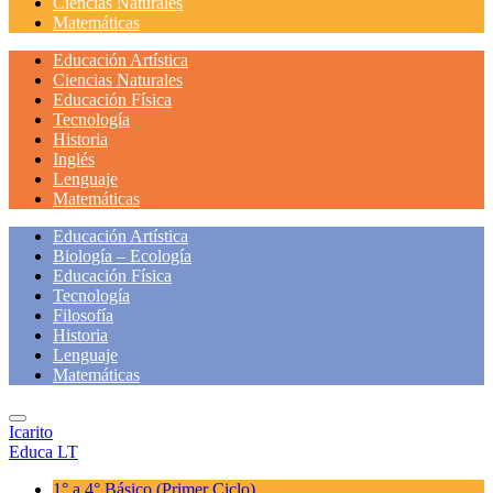
Ciencias Naturales
Matemáticas
Educación Artística
Ciencias Naturales
Educación Física
Tecnología
Historia
Inglés
Lenguaje
Matemáticas
Educación Artística
Biología – Ecología
Educación Física
Tecnología
Filosofía
Historia
Lenguaje
Matemáticas
Icarito
Educa LT
1° a 4° Básico
(Primer Ciclo)