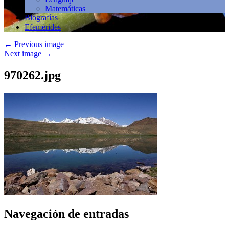
Matemáticas
Biografías
Efemérides
←
Previous image
Next image
→
970262.jpg
Navegación de entradas