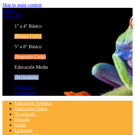
Skip to main content
Icarito
Educa LT
1° a 4° Básico
(Primer Ciclo)
5° a 8° Básico
(Segundo Ciclo)
Educación Media
(Secundaria)
Biografías
Efemérides
Educación Artística
Educación Física
Tecnología
Historia
Inglés
Lenguaje