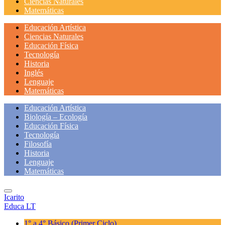
Ciencias Naturales
Matemáticas
Educación Artística
Ciencias Naturales
Educación Física
Tecnología
Historia
Inglés
Lenguaje
Matemáticas
Educación Artística
Biología – Ecología
Educación Física
Tecnología
Filosofía
Historia
Lenguaje
Matemáticas
Icarito
Educa LT
1° a 4° Básico
(Primer Ciclo)