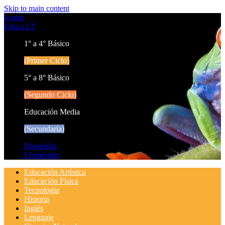
Skip to main content
Icarito
Educa LT
1° a 4° Básico
(Primer Ciclo)
5° a 8° Básico
(Segundo Ciclo)
Educación Media
(Secundaria)
Biografías
Efemérides
Educación Artística
Educación Física
Tecnología
Historia
Inglés
Lenguaje