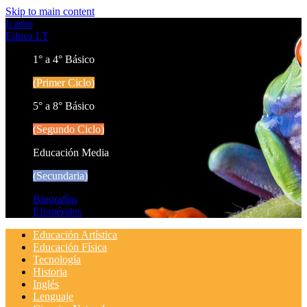
Skip to main content
Icarito
Educa LT
1° a 4° Básico
(Primer Ciclo)
5° a 8° Básico
(Segundo Ciclo)
Educación Media
(Secundaria)
Biografías
Efemérides
Educación Artística
Educación Física
Tecnología
Historia
Inglés
Lenguaje