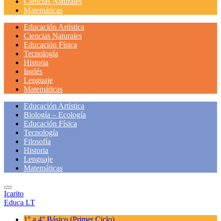
Ciencias Naturales
Matemáticas
Educación Artística
Ciencias Naturales
Educación Física
Tecnología
Historia
Inglés
Lenguaje
Matemáticas
Educación Artística
Biología – Ecología
Educación Física
Tecnología
Filosofía
Historia
Lenguaje
Matemáticas
Icarito
Educa LT
1° a 4° Básico
(Primer Ciclo)