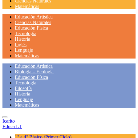
Ciencias Naturales
Matemáticas
Educación Artística
Ciencias Naturales
Educación Física
Tecnología
Historia
Inglés
Lenguaje
Matemáticas
Educación Artística
Biología – Ecología
Educación Física
Tecnología
Filosofía
Historia
Lenguaje
Matemáticas
Icarito
Educa LT
1° a 4° Básico
(Primer Ciclo)