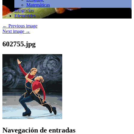
Matemáticas
Biografías
Efemérides
←
Previous image
Next image
→
602755.jpg
Navegación de entradas