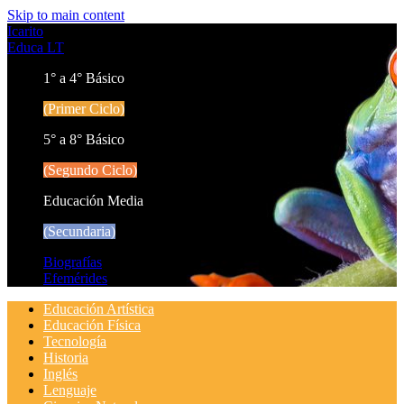
Skip to main content
Icarito
Educa LT
1° a 4° Básico
(Primer Ciclo)
5° a 8° Básico
(Segundo Ciclo)
Educación Media
(Secundaria)
Biografías
Efemérides
Educación Artística
Educación Física
Tecnología
Historia
Inglés
Lenguaje