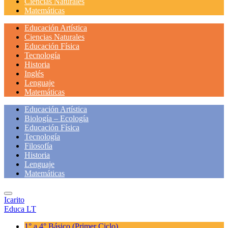
Ciencias Naturales
Matemáticas
Educación Artística
Ciencias Naturales
Educación Física
Tecnología
Historia
Inglés
Lenguaje
Matemáticas
Educación Artística
Biología – Ecología
Educación Física
Tecnología
Filosofía
Historia
Lenguaje
Matemáticas
Icarito
Educa LT
1° a 4° Básico
(Primer Ciclo)