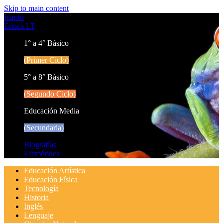
Skip to main content
Icarito
Educa LT
1° a 4° Básico
(Primer Ciclo)
5° a 8° Básico
(Segundo Ciclo)
Educación Media
(Secundaria)
Biografías
Efemérides
Educación Artística
Educación Física
Tecnología
Historia
Inglés
Lenguaje