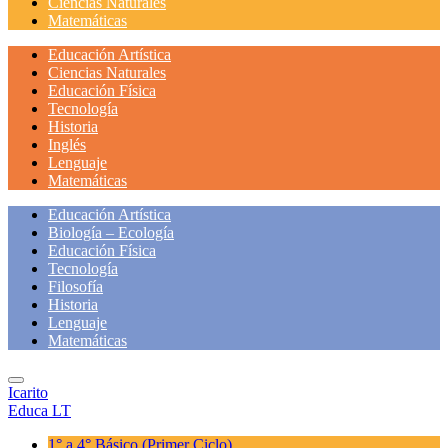
Ciencias Naturales
Matemáticas
Educación Artística
Ciencias Naturales
Educación Física
Tecnología
Historia
Inglés
Lenguaje
Matemáticas
Educación Artística
Biología – Ecología
Educación Física
Tecnología
Filosofía
Historia
Lenguaje
Matemáticas
Icarito
Educa LT
1° a 4° Básico
(Primer Ciclo)