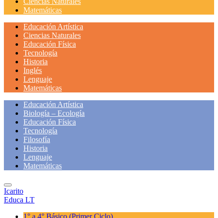
Ciencias Naturales
Matemáticas
Educación Artística
Ciencias Naturales
Educación Física
Tecnología
Historia
Inglés
Lenguaje
Matemáticas
Educación Artística
Biología – Ecología
Educación Física
Tecnología
Filosofía
Historia
Lenguaje
Matemáticas
Icarito
Educa LT
1° a 4° Básico
(Primer Ciclo)