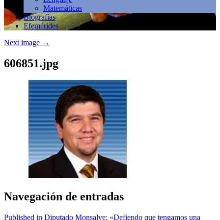
Matemáticas
Biografías
Efemérides
Next image
→
606851.jpg
Navegación de entradas
Published in Diputado Monsalve: «Defiendo que tengamos una