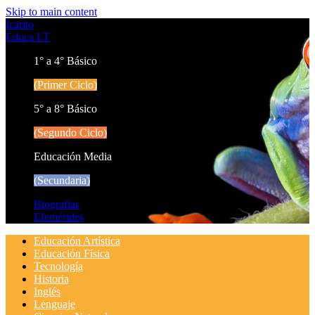
Skip to main content
Icarito
Educa LT
1° a 4° Básico
(Primer Ciclo)
5° a 8° Básico
(Segundo Ciclo)
Educación Media
(Secundaria)
Biografías
Efemérides
Educación Artística
Educación Física
Tecnología
Historia
Inglés
Lenguaje