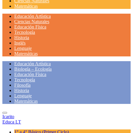
Ciencias Naturales
Matemáticas
Educación Artística
Ciencias Naturales
Educación Física
Tecnología
Historia
Inglés
Lenguaje
Matemáticas
Educación Artística
Biología – Ecología
Educación Física
Tecnología
Filosofía
Historia
Lenguaje
Matemáticas
Icarito
Educa LT
1° a 4° Básico
(Primer Ciclo)