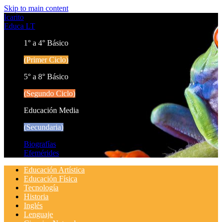
Skip to main content
Icarito
Educa LT
1° a 4° Básico
(Primer Ciclo)
5° a 8° Básico
(Segundo Ciclo)
Educación Media
(Secundaria)
Biografías
Efemérides
Educación Artística
Educación Física
Tecnología
Historia
Inglés
Lenguaje