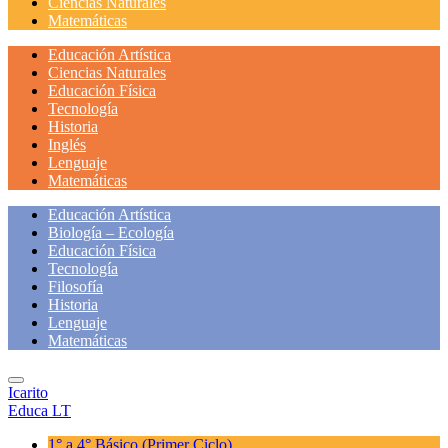
Ciencias Naturales
Matemáticas
Educación Artística
Ciencias Naturales
Educación Física
Tecnología
Historia
Inglés
Lenguaje
Matemáticas
Educación Artística
Biología – Ecología
Educación Física
Tecnología
Filosofía
Historia
Lenguaje
Matemáticas
Icarito
Educa LT
1° a 4° Básico
(Primer Ciclo)