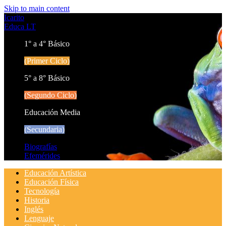
Skip to main content
Icarito
Educa LT
1° a 4° Básico
(Primer Ciclo)
5° a 8° Básico
(Segundo Ciclo)
Educación Media
(Secundaria)
Biografías
Efemérides
Educación Artística
Educación Física
Tecnología
Historia
Inglés
Lenguaje