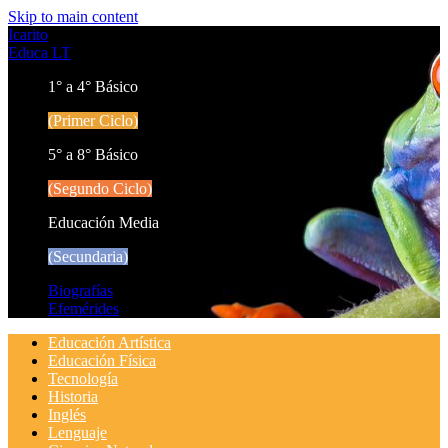
Skip to main content
Icarito
Educa LT
1° a 4° Básico
(Primer Ciclo)
5° a 8° Básico
(Segundo Ciclo)
Educación Media
(Secundaria)
Biografías
Efemérides
Educación Artística
Educación Física
Tecnología
Historia
Inglés
Lenguaje