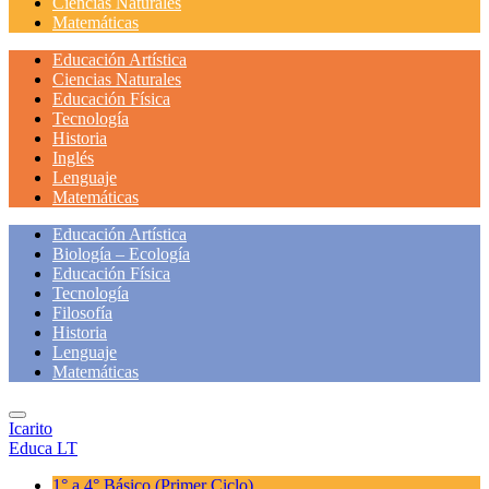
Ciencias Naturales
Matemáticas
Educación Artística
Ciencias Naturales
Educación Física
Tecnología
Historia
Inglés
Lenguaje
Matemáticas
Educación Artística
Biología – Ecología
Educación Física
Tecnología
Filosofía
Historia
Lenguaje
Matemáticas
Icarito
Educa LT
1° a 4° Básico
(Primer Ciclo)