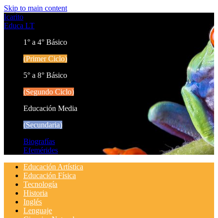
Skip to main content
Icarito
Educa LT
1° a 4° Básico
(Primer Ciclo)
5° a 8° Básico
(Segundo Ciclo)
Educación Media
(Secundaria)
Biografías
Efemérides
Educación Artística
Educación Física
Tecnología
Historia
Inglés
Lenguaje