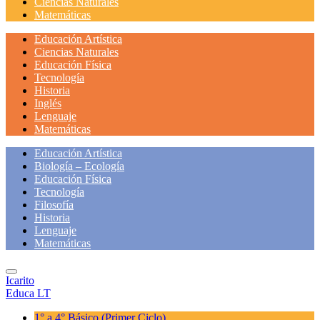
Ciencias Naturales
Matemáticas
Educación Artística
Ciencias Naturales
Educación Física
Tecnología
Historia
Inglés
Lenguaje
Matemáticas
Educación Artística
Biología – Ecología
Educación Física
Tecnología
Filosofía
Historia
Lenguaje
Matemáticas
Icarito
Educa LT
1° a 4° Básico
(Primer Ciclo)