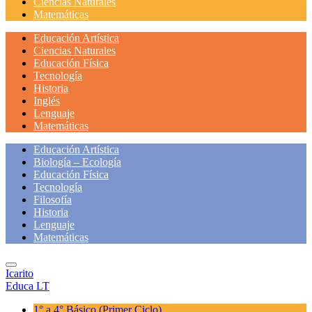
Ciencias Naturales
Matemáticas
Educación Artística
Ciencias Naturales
Educación Física
Tecnología
Historia
Inglés
Lenguaje
Matemáticas
Educación Artística
Biología – Ecología
Educación Física
Tecnología
Filosofía
Historia
Lenguaje
Matemáticas
Icarito
Educa LT
1° a 4° Básico
(Primer Ciclo)