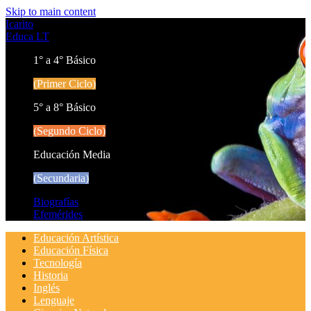
Skip to main content
Icarito
Educa LT
1° a 4° Básico
(Primer Ciclo)
5° a 8° Básico
(Segundo Ciclo)
Educación Media
(Secundaria)
Biografías
Efemérides
Educación Artística
Educación Física
Tecnología
Historia
Inglés
Lenguaje