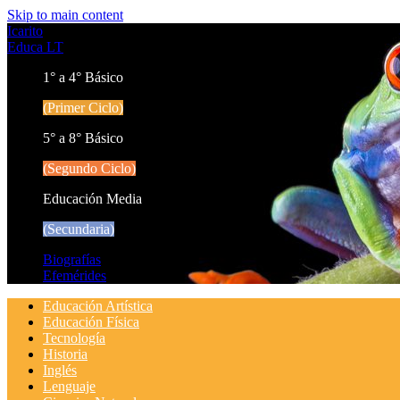
Skip to main content
Icarito
Educa LT
1° a 4° Básico
(Primer Ciclo)
5° a 8° Básico
(Segundo Ciclo)
Educación Media
(Secundaria)
Biografías
Efemérides
Educación Artística
Educación Física
Tecnología
Historia
Inglés
Lenguaje