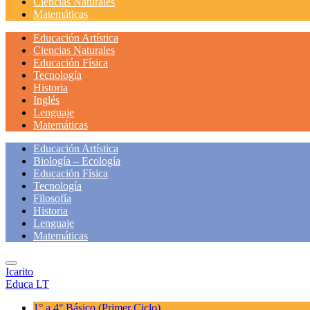
Ciencias Naturales
Matemáticas
Educación Artística
Ciencias Naturales
Educación Física
Tecnología
Historia
Inglés
Lenguaje
Matemáticas
Educación Artística
Biología – Ecología
Educación Física
Tecnología
Filosofía
Historia
Lenguaje
Matemáticas
Icarito
Educa LT
1° a 4° Básico
(Primer Ciclo)