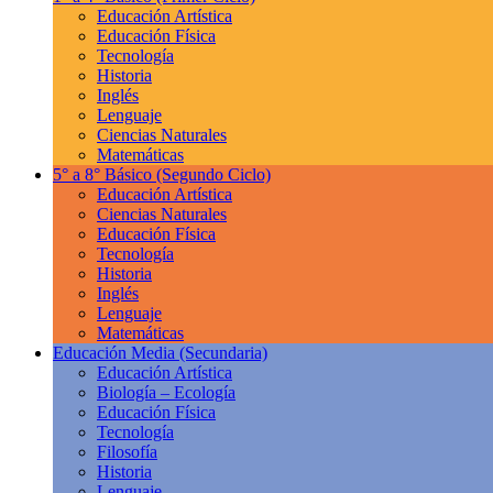
Educación Artística
Educación Física
Tecnología
Historia
Inglés
Lenguaje
Ciencias Naturales
Matemáticas
5° a 8° Básico
(Segundo Ciclo)
Educación Artística
Ciencias Naturales
Educación Física
Tecnología
Historia
Inglés
Lenguaje
Matemáticas
Educación Media
(Secundaria)
Educación Artística
Biología – Ecología
Educación Física
Tecnología
Filosofía
Historia
Lenguaje