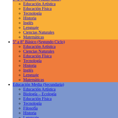
Educación Artística
Educación Física
Tecnología
Historia
Inglés
Lenguaje
Ciencias Naturales
Matemáticas
5° a 8° Básico
(Segundo Ciclo)
Educación Artística
Ciencias Naturales
Educación Física
Tecnología
Historia
Inglés
Lenguaje
Matemáticas
Educación Media
(Secundaria)
Educación Artística
Biología – Ecología
Educación Física
Tecnología
Filosofía
Historia
Lenguaje