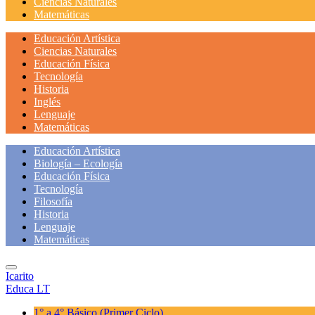
Ciencias Naturales
Matemáticas
Educación Artística
Ciencias Naturales
Educación Física
Tecnología
Historia
Inglés
Lenguaje
Matemáticas
Educación Artística
Biología – Ecología
Educación Física
Tecnología
Filosofía
Historia
Lenguaje
Matemáticas
Icarito
Educa LT
1° a 4° Básico
(Primer Ciclo)