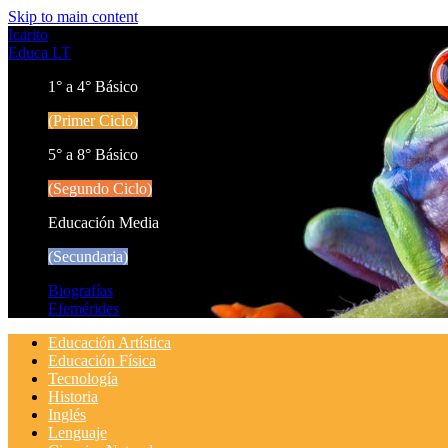
Skip to main content
Icarito
Educa LT
1° a 4° Básico
(Primer Ciclo)
5° a 8° Básico
(Segundo Ciclo)
Educación Media
(Secundaria)
Biografías
Efemérides
Educación Artística
Educación Física
Tecnología
Historia
Inglés
Lenguaje