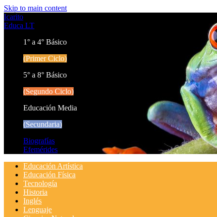
Skip to main content
Icarito
Educa LT
1° a 4° Básico
(Primer Ciclo)
5° a 8° Básico
(Segundo Ciclo)
Educación Media
(Secundaria)
Biografías
Efemérides
Educación Artística
Educación Física
Tecnología
Historia
Inglés
Lenguaje