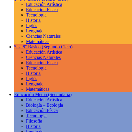
Educación Artística
Educación Física
Tecnología
Historia
Inglés
Lenguaje
Ciencias Naturales
Matemáticas
5° a 8° Básico
(Segundo Ciclo)
Educación Artística
Ciencias Naturales
Educación Física
Tecnología
Historia
Inglés
Lenguaje
Matemáticas
Educación Media
(Secundaria)
Educación Artística
Biología – Ecología
Educación Física
Tecnología
Filosofía
Historia
Lenguaje