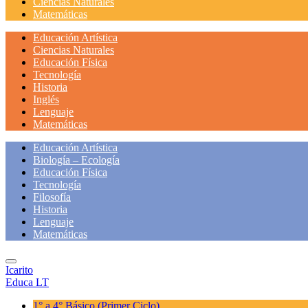
Ciencias Naturales
Matemáticas
Educación Artística
Ciencias Naturales
Educación Física
Tecnología
Historia
Inglés
Lenguaje
Matemáticas
Educación Artística
Biología – Ecología
Educación Física
Tecnología
Filosofía
Historia
Lenguaje
Matemáticas
Icarito
Educa LT
1° a 4° Básico
(Primer Ciclo)