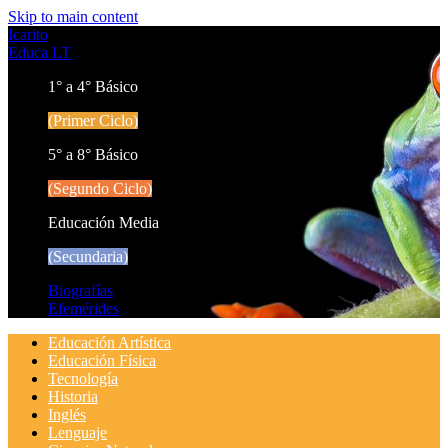
Skip to main content
Icarito
Educa LT
1° a 4° Básico
(Primer Ciclo)
5° a 8° Básico
(Segundo Ciclo)
Educación Media
(Secundaria)
Biografías
Efemérides
Educación Artística
Educación Física
Tecnología
Historia
Inglés
Lenguaje