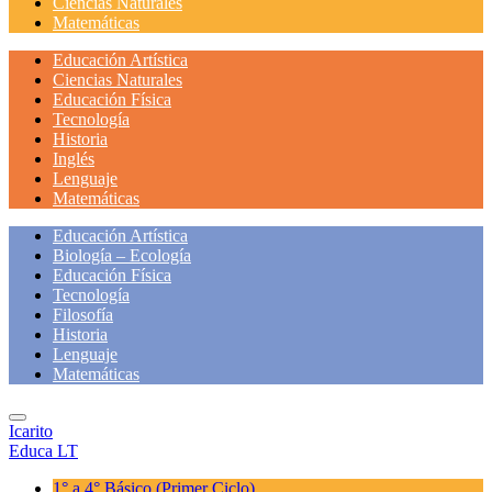
Ciencias Naturales
Matemáticas
Educación Artística
Ciencias Naturales
Educación Física
Tecnología
Historia
Inglés
Lenguaje
Matemáticas
Educación Artística
Biología – Ecología
Educación Física
Tecnología
Filosofía
Historia
Lenguaje
Matemáticas
Icarito
Educa LT
1° a 4° Básico
(Primer Ciclo)