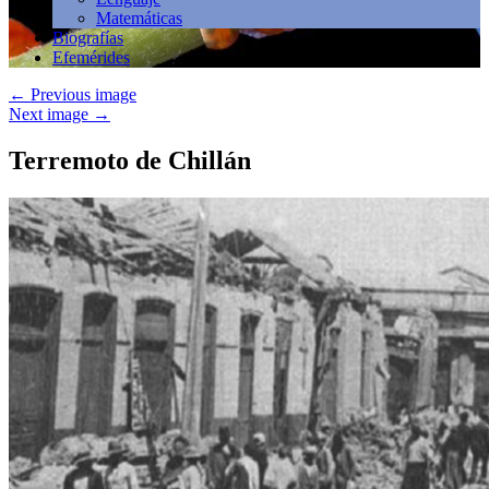
Matemáticas
Biografías
Efemérides
←
Previous image
Next image
→
Terremoto de Chillán