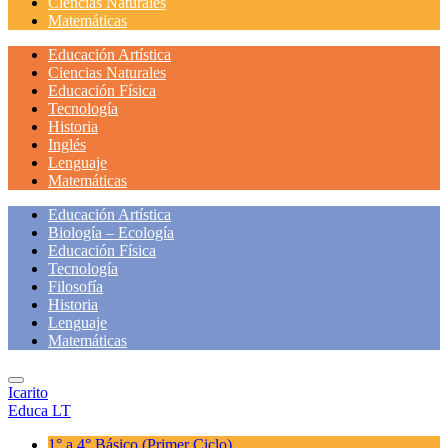
Ciencias Naturales
Matemáticas
Educación Artística
Ciencias Naturales
Educación Física
Tecnología
Historia
Inglés
Lenguaje
Matemáticas
Educación Artística
Biología – Ecología
Educación Física
Tecnología
Filosofía
Historia
Lenguaje
Matemáticas
Icarito
Educa LT
1° a 4° Básico
(Primer Ciclo)