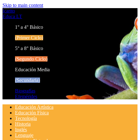
Skip to main content
Icarito
Educa LT
1° a 4° Básico
(Primer Ciclo)
5° a 8° Básico
(Segundo Ciclo)
Educación Media
(Secundaria)
Biografías
Efemérides
Educación Artística
Educación Física
Tecnología
Historia
Inglés
Lenguaje