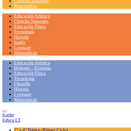
Ciencias Naturales
Matemáticas
Educación Artística
Ciencias Naturales
Educación Física
Tecnología
Historia
Inglés
Lenguaje
Matemáticas
Educación Artística
Biología – Ecología
Educación Física
Tecnología
Filosofía
Historia
Lenguaje
Matemáticas
Icarito
Educa LT
1° a 4° Básico
(Primer Ciclo)