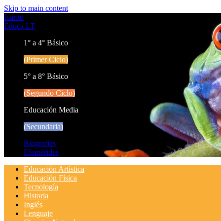
Skip to main content
Icarito
Educa LT
1° a 4° Básico
(Primer Ciclo)
5° a 8° Básico
(Segundo Ciclo)
Educación Media
(Secundaria)
Biografías
Efemérides
Educación Artística
Educación Física
Tecnología
Historia
Inglés
Lenguaje