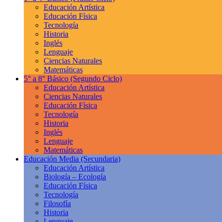
Educación Artística
Educación Física
Tecnología
Historia
Inglés
Lenguaje
Ciencias Naturales
Matemáticas
5° a 8° Básico
(Segundo Ciclo)
Educación Artística
Ciencias Naturales
Educación Física
Tecnología
Historia
Inglés
Lenguaje
Matemáticas
Educación Media
(Secundaria)
Educación Artística
Biología – Ecología
Educación Física
Tecnología
Filosofía
Historia
Lenguaje