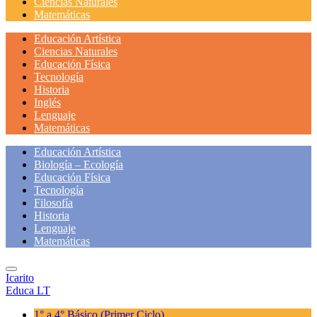
Ciencias Naturales
Matemáticas
Educación Artística
Ciencias Naturales
Educación Física
Tecnología
Historia
Inglés
Lenguaje
Matemáticas
Educación Artística
Biología – Ecología
Educación Física
Tecnología
Filosofía
Historia
Lenguaje
Matemáticas
Icarito
Educa LT
1° a 4° Básico
(Primer Ciclo)