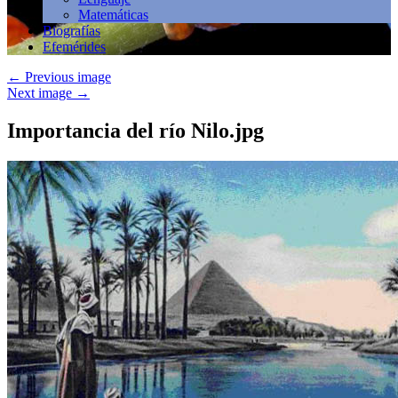
Matemáticas
Biografías
Efemérides
←
Previous image
Next image
→
Importancia del río Nilo.jpg