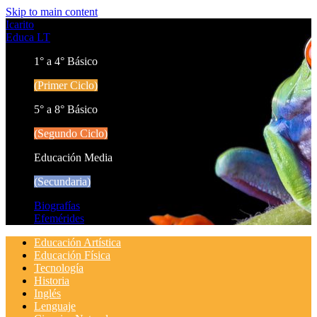
Skip to main content
Icarito
Educa LT
1° a 4° Básico
(Primer Ciclo)
5° a 8° Básico
(Segundo Ciclo)
Educación Media
(Secundaria)
Biografías
Efemérides
Educación Artística
Educación Física
Tecnología
Historia
Inglés
Lenguaje