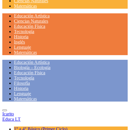
Ciencias Naturales
Matemáticas
Educación Artística
Ciencias Naturales
Educación Física
Tecnología
Historia
Inglés
Lenguaje
Matemáticas
Educación Artística
Biología – Ecología
Educación Física
Tecnología
Filosofía
Historia
Lenguaje
Matemáticas
Icarito
Educa LT
1° a 4° Básico
(Primer Ciclo)