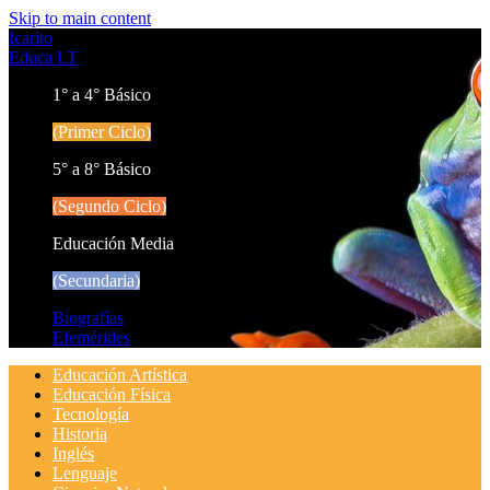
Skip to main content
Icarito
Educa LT
1° a 4° Básico
(Primer Ciclo)
5° a 8° Básico
(Segundo Ciclo)
Educación Media
(Secundaria)
Biografías
Efemérides
Educación Artística
Educación Física
Tecnología
Historia
Inglés
Lenguaje