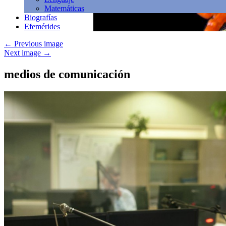
Matemáticas
Biografías
Efemérides
←
Previous image
Next image
→
medios de comunicación