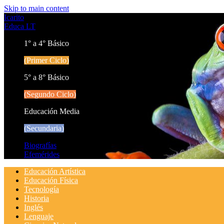
Skip to main content
Icarito
Educa LT
1° a 4° Básico
(Primer Ciclo)
5° a 8° Básico
(Segundo Ciclo)
Educación Media
(Secundaria)
Biografías
Efemérides
Educación Artística
Educación Física
Tecnología
Historia
Inglés
Lenguaje