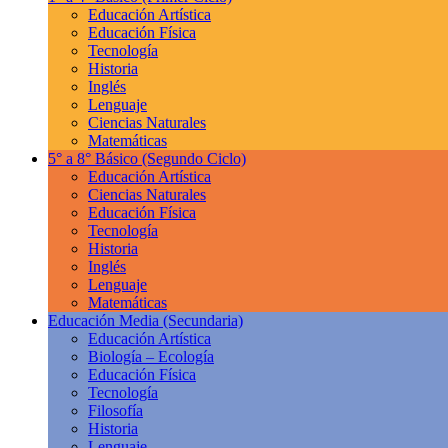
Educación Artística
Educación Física
Tecnología
Historia
Inglés
Lenguaje
Ciencias Naturales
Matemáticas
5° a 8° Básico
(Segundo Ciclo)
Educación Artística
Ciencias Naturales
Educación Física
Tecnología
Historia
Inglés
Lenguaje
Matemáticas
Educación Media
(Secundaria)
Educación Artística
Biología – Ecología
Educación Física
Tecnología
Filosofía
Historia
Lenguaje