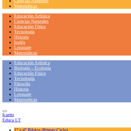
Ciencias Naturales
Matemáticas
Educación Artística
Ciencias Naturales
Educación Física
Tecnología
Historia
Inglés
Lenguaje
Matemáticas
Educación Artística
Biología – Ecología
Educación Física
Tecnología
Filosofía
Historia
Lenguaje
Matemáticas
Icarito
Educa LT
1° a 4° Básico
(Primer Ciclo)