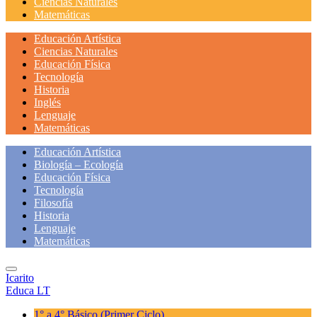
Ciencias Naturales
Matemáticas
Educación Artística
Ciencias Naturales
Educación Física
Tecnología
Historia
Inglés
Lenguaje
Matemáticas
Educación Artística
Biología – Ecología
Educación Física
Tecnología
Filosofía
Historia
Lenguaje
Matemáticas
Icarito
Educa LT
1° a 4° Básico
(Primer Ciclo)