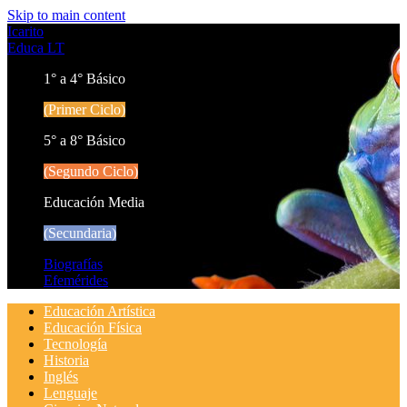
Skip to main content
Icarito
Educa LT
1° a 4° Básico
(Primer Ciclo)
5° a 8° Básico
(Segundo Ciclo)
Educación Media
(Secundaria)
Biografías
Efemérides
Educación Artística
Educación Física
Tecnología
Historia
Inglés
Lenguaje