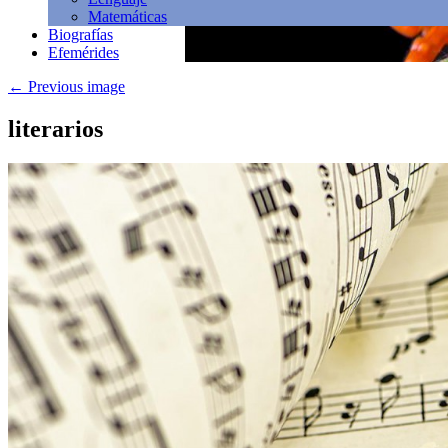
Matemáticas
Biografías
Efemérides
←
Previous image
literarios