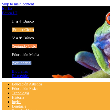
Skip to main content
Icarito
Educa LT
1° a 4° Básico
(Primer Ciclo)
5° a 8° Básico
(Segundo Ciclo)
Educación Media
(Secundaria)
Biografías
Efemérides
Educación Artística
Educación Física
Tecnología
Historia
Inglés
Lenguaje