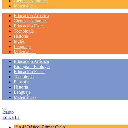
Ciencias Naturales
Matemáticas
Educación Artística
Ciencias Naturales
Educación Física
Tecnología
Historia
Inglés
Lenguaje
Matemáticas
Educación Artística
Biología – Ecología
Educación Física
Tecnología
Filosofía
Historia
Lenguaje
Matemáticas
Icarito
Educa LT
1° a 4° Básico
(Primer Ciclo)