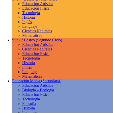
Educación Artística
Educación Física
Tecnología
Historia
Inglés
Lenguaje
Ciencias Naturales
Matemáticas
5° a 8° Básico
(Segundo Ciclo)
Educación Artística
Ciencias Naturales
Educación Física
Tecnología
Historia
Inglés
Lenguaje
Matemáticas
Educación Media
(Secundaria)
Educación Artística
Biología – Ecología
Educación Física
Tecnología
Filosofía
Historia
Lenguaje