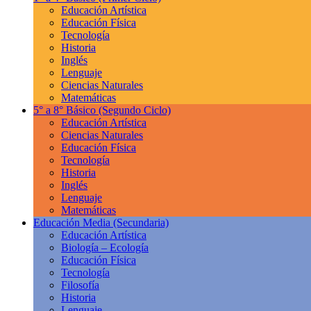
Educación Artística
Educación Física
Tecnología
Historia
Inglés
Lenguaje
Ciencias Naturales
Matemáticas
5° a 8° Básico
(Segundo Ciclo)
Educación Artística
Ciencias Naturales
Educación Física
Tecnología
Historia
Inglés
Lenguaje
Matemáticas
Educación Media
(Secundaria)
Educación Artística
Biología – Ecología
Educación Física
Tecnología
Filosofía
Historia
Lenguaje