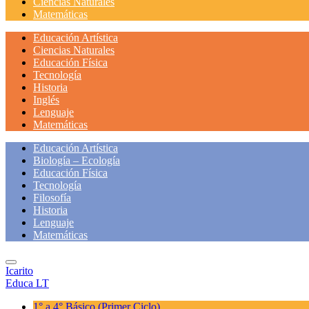
Ciencias Naturales
Matemáticas
Educación Artística
Ciencias Naturales
Educación Física
Tecnología
Historia
Inglés
Lenguaje
Matemáticas
Educación Artística
Biología – Ecología
Educación Física
Tecnología
Filosofía
Historia
Lenguaje
Matemáticas
Icarito
Educa LT
1° a 4° Básico
(Primer Ciclo)