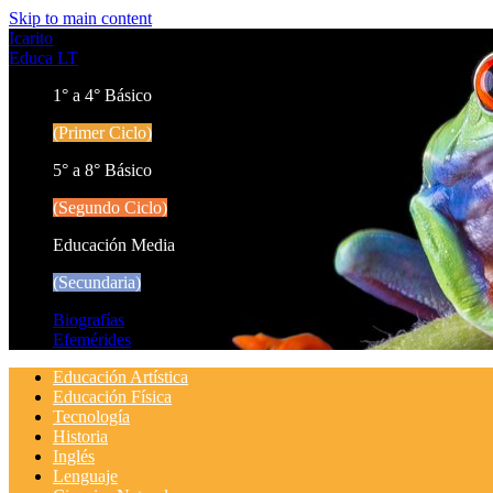
Skip to main content
Icarito
Educa LT
1° a 4° Básico
(Primer Ciclo)
5° a 8° Básico
(Segundo Ciclo)
Educación Media
(Secundaria)
Biografías
Efemérides
Educación Artística
Educación Física
Tecnología
Historia
Inglés
Lenguaje