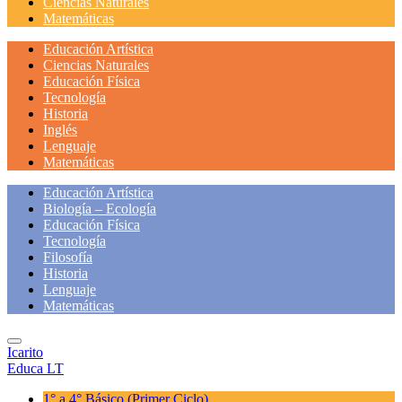
Ciencias Naturales
Matemáticas
Educación Artística
Ciencias Naturales
Educación Física
Tecnología
Historia
Inglés
Lenguaje
Matemáticas
Educación Artística
Biología – Ecología
Educación Física
Tecnología
Filosofía
Historia
Lenguaje
Matemáticas
Icarito
Educa LT
1° a 4° Básico
(Primer Ciclo)