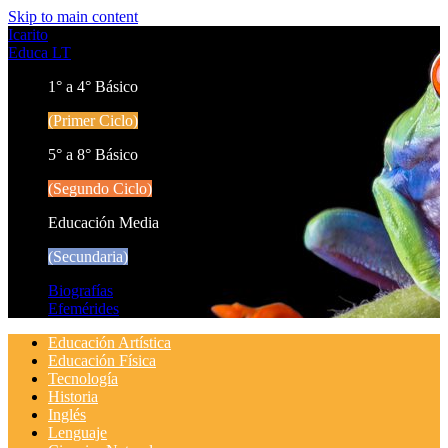
Skip to main content
Icarito
Educa LT
1° a 4° Básico
(Primer Ciclo)
5° a 8° Básico
(Segundo Ciclo)
Educación Media
(Secundaria)
Biografías
Efemérides
Educación Artística
Educación Física
Tecnología
Historia
Inglés
Lenguaje