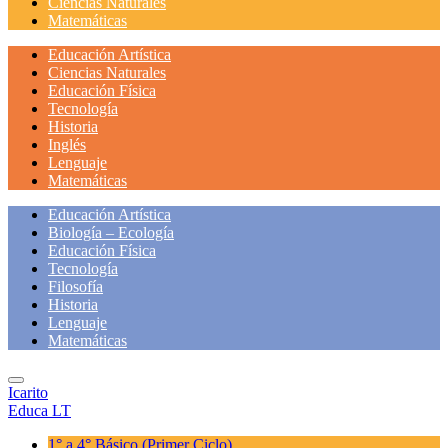
Ciencias Naturales
Matemáticas
Educación Artística
Ciencias Naturales
Educación Física
Tecnología
Historia
Inglés
Lenguaje
Matemáticas
Educación Artística
Biología – Ecología
Educación Física
Tecnología
Filosofía
Historia
Lenguaje
Matemáticas
Icarito
Educa LT
1° a 4° Básico
(Primer Ciclo)