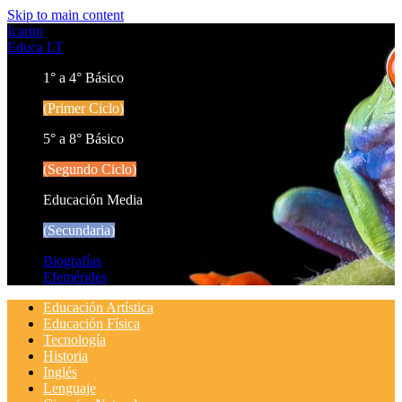
Skip to main content
Icarito
Educa LT
1° a 4° Básico
(Primer Ciclo)
5° a 8° Básico
(Segundo Ciclo)
Educación Media
(Secundaria)
Biografías
Efemérides
Educación Artística
Educación Física
Tecnología
Historia
Inglés
Lenguaje