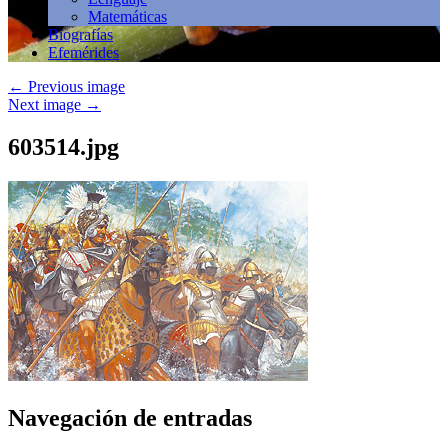
Matemáticas
Biografías
Efemérides
←
Previous image
Next image
→
603514.jpg
Navegación de entradas