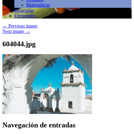
Matemáticas
Biografías
Efemérides
←
Previous image
Next image
→
604044.jpg
Navegación de entradas