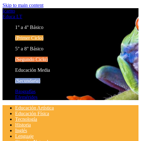
Skip to main content
Icarito
Educa LT
1° a 4° Básico
(Primer Ciclo)
5° a 8° Básico
(Segundo Ciclo)
Educación Media
(Secundaria)
Biografías
Efemérides
Educación Artística
Educación Física
Tecnología
Historia
Inglés
Lenguaje