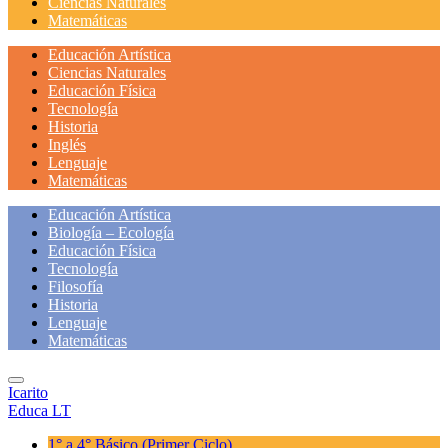
Ciencias Naturales
Matemáticas
Educación Artística
Ciencias Naturales
Educación Física
Tecnología
Historia
Inglés
Lenguaje
Matemáticas
Educación Artística
Biología – Ecología
Educación Física
Tecnología
Filosofía
Historia
Lenguaje
Matemáticas
Icarito
Educa LT
1° a 4° Básico
(Primer Ciclo)