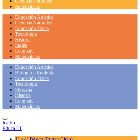
Ciencias Naturales
Matemáticas
Educación Artística
Ciencias Naturales
Educación Física
Tecnología
Historia
Inglés
Lenguaje
Matemáticas
Educación Artística
Biología – Ecología
Educación Física
Tecnología
Filosofía
Historia
Lenguaje
Matemáticas
Icarito
Educa LT
1° a 4° Básico
(Primer Ciclo)