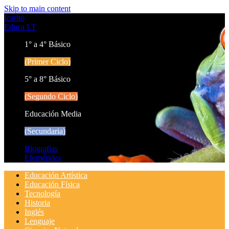
Skip to main content
Icarito
Educa LT
1° a 4° Básico
(Primer Ciclo)
5° a 8° Básico
(Segundo Ciclo)
Educación Media
(Secundaria)
Biografías
Efemérides
Educación Artística
Educación Física
Tecnología
Historia
Inglés
Lenguaje