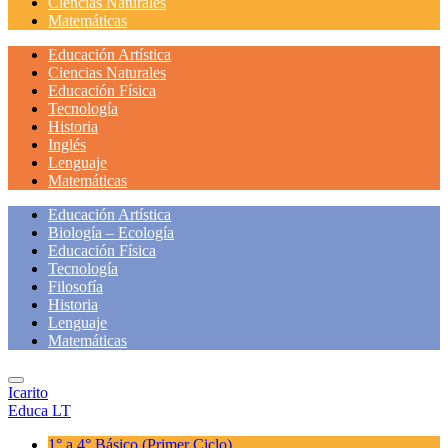
Ciencias Naturales
Matemáticas
Educación Artística
Ciencias Naturales
Educación Física
Tecnología
Historia
Inglés
Lenguaje
Matemáticas
Educación Artística
Biología – Ecología
Educación Física
Tecnología
Filosofía
Historia
Lenguaje
Matemáticas
Icarito
Educa LT
1° a 4° Básico
(Primer Ciclo)