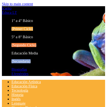
Skip to main content
Icarito
Educa LT
1° a 4° Básico
(Primer Ciclo)
5° a 8° Básico
(Segundo Ciclo)
Educación Media
(Secundaria)
Biografías
Efemérides
Educación Artística
Educación Física
Tecnología
Historia
Inglés
Lenguaje