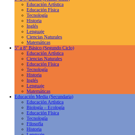
Educación Artística
Educación Física
Tecnología
Historia
Inglés
Lenguaje
Ciencias Naturales
Matemáticas
5° a 8° Básico
(Segundo Ciclo)
Educación Artística
Ciencias Naturales
Educación Física
Tecnología
Historia
Inglés
Lenguaje
Matemáticas
Educación Media
(Secundaria)
Educación Artística
Biología – Ecología
Educación Física
Tecnología
Filosofía
Historia
Lenguaje