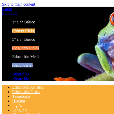
Skip to main content
Icarito
Educa LT
1° a 4° Básico
(Primer Ciclo)
5° a 8° Básico
(Segundo Ciclo)
Educación Media
(Secundaria)
Biografías
Efemérides
Educación Artística
Educación Física
Tecnología
Historia
Inglés
Lenguaje