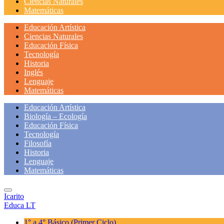
Ciencias Naturales
Matemáticas
Educación Artística
Ciencias Naturales
Educación Física
Tecnología
Historia
Inglés
Lenguaje
Matemáticas
Educación Artística
Biología – Ecología
Educación Física
Tecnología
Filosofía
Historia
Lenguaje
Matemáticas
Icarito
Educa LT
1° a 4° Básico
(Primer Ciclo)