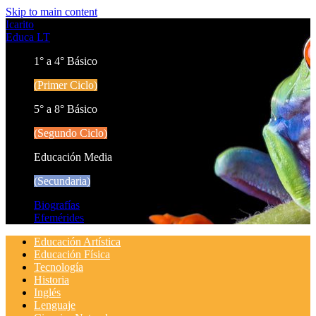
Skip to main content
Icarito
Educa LT
1° a 4° Básico
(Primer Ciclo)
5° a 8° Básico
(Segundo Ciclo)
Educación Media
(Secundaria)
Biografías
Efemérides
Educación Artística
Educación Física
Tecnología
Historia
Inglés
Lenguaje