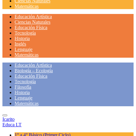
Ciencias Naturales
Matemáticas
Educación Artística
Ciencias Naturales
Educación Física
Tecnología
Historia
Inglés
Lenguaje
Matemáticas
Educación Artística
Biología – Ecología
Educación Física
Tecnología
Filosofía
Historia
Lenguaje
Matemáticas
Icarito
Educa LT
1° a 4° Básico
(Primer Ciclo)