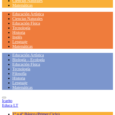
Ciencias Naturales
Matemáticas
Educación Artística
Ciencias Naturales
Educación Física
Tecnología
Historia
Inglés
Lenguaje
Matemáticas
Educación Artística
Biología – Ecología
Educación Física
Tecnología
Filosofía
Historia
Lenguaje
Matemáticas
Icarito
Educa LT
1° a 4° Básico
(Primer Ciclo)