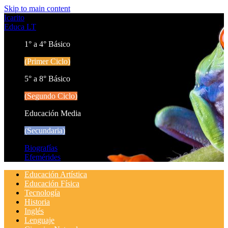
Skip to main content
Icarito
Educa LT
1° a 4° Básico
(Primer Ciclo)
5° a 8° Básico
(Segundo Ciclo)
Educación Media
(Secundaria)
Biografías
Efemérides
Educación Artística
Educación Física
Tecnología
Historia
Inglés
Lenguaje