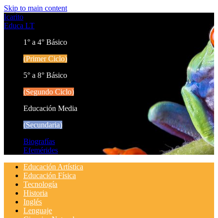
Skip to main content
Icarito
Educa LT
1° a 4° Básico
(Primer Ciclo)
5° a 8° Básico
(Segundo Ciclo)
Educación Media
(Secundaria)
Biografías
Efemérides
Educación Artística
Educación Física
Tecnología
Historia
Inglés
Lenguaje