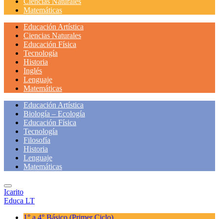
Ciencias Naturales
Matemáticas
Educación Artística
Ciencias Naturales
Educación Física
Tecnología
Historia
Inglés
Lenguaje
Matemáticas
Educación Artística
Biología – Ecología
Educación Física
Tecnología
Filosofía
Historia
Lenguaje
Matemáticas
Icarito
Educa LT
1° a 4° Básico
(Primer Ciclo)