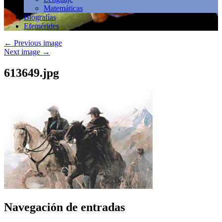
Matemáticas
Biografías
Efemérides
←
Previous image
Next image
→
613649.jpg
Navegación de entradas