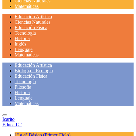
Ciencias Naturales
Matemáticas
Educación Artística
Ciencias Naturales
Educación Física
Tecnología
Historia
Inglés
Lenguaje
Matemáticas
Educación Artística
Biología – Ecología
Educación Física
Tecnología
Filosofía
Historia
Lenguaje
Matemáticas
Icarito
Educa LT
1° a 4° Básico
(Primer Ciclo)