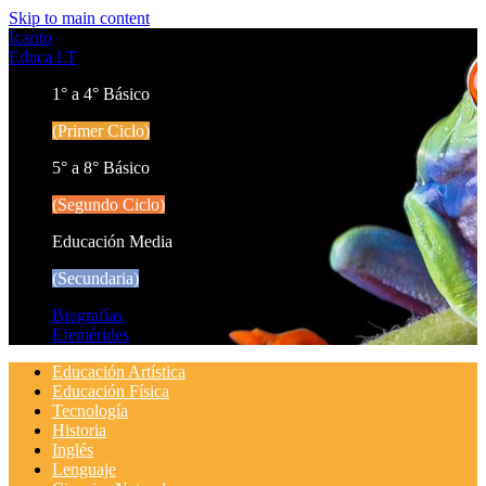
Skip to main content
Icarito
Educa LT
1° a 4° Básico
(Primer Ciclo)
5° a 8° Básico
(Segundo Ciclo)
Educación Media
(Secundaria)
Biografías
Efemérides
Educación Artística
Educación Física
Tecnología
Historia
Inglés
Lenguaje